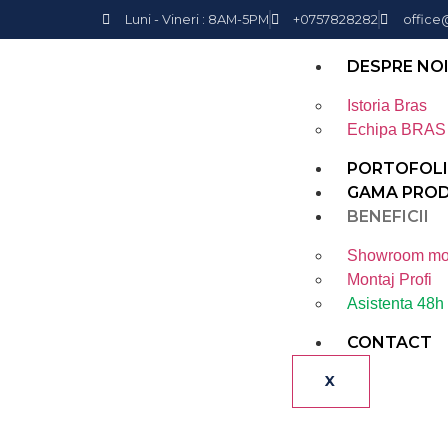
Luni - Vineri : 8AM-5PM
+0757828282
office
DESPRE NO
Istoria Bras
Echipa BRAS
PORTOFOL
GAMA PRO
BENEFICII
Showroom mo
Montaj Profi
Asistenta 48h
CONTACT
X