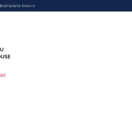
@tamplarie-bras.ro
I
IU
DUSE
bil