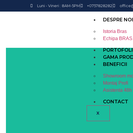
Luni - Vineri : 8AM-5PM
+0757828282
office
DESPRE NO
Istoria Bras
Echipa BRAS
PORTOFOL
GAMA PRO
BENEFICII
Showroom mo
Montaj Profi
Asistenta 48h
CONTACT
X