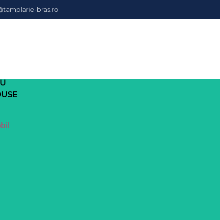
@tamplarie-bras.ro
I
IU
DUSE
bil
VEZI DETALII.
Lasa o prima impresie suprnzatoare