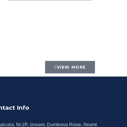
VIEW MORE
ntact Info
picului, Nr.1R, Izvoare, Dumbrava Rosie, Neamt