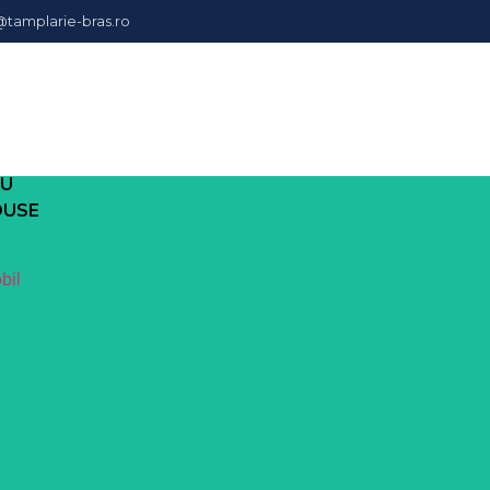
@tamplarie-bras.ro
I
IU
DUSE
bil
VEZI DETALII.
Ideal pentru proiecte de buget