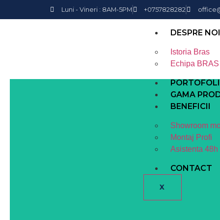
Luni - Vineri : 8AM-5PM
+0757828282
office
DESPRE NO
Istoria Bras
Echipa BRAS
PORTOFOL
GAMA PRO
BENEFICII
Showroom mo
Montaj Profi
Asistenta 48h
CONTACT
X