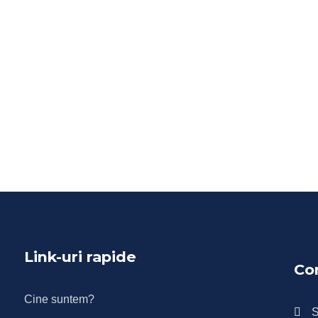
Link-uri rapide
Co
Cine suntem?
S